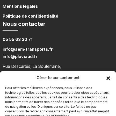
Mentions légales
Politique de confidentialité
Nous contacter
05 55 63 30 71
info@aem-transports.fr
info@pluviaud.fr
Rue Descartes, La Souterraine,
23 300, France
Gérer le consentement
Nos réseaux
Pour offrir les meilleures expériences, nous utilisons des
technologies telles que les cookies pour stocker et/ou accéder aux
informations des appareils. Le fait de consentir à ces technologies
Nos réseaux
nous permettra de traiter des données telles que le comportement
de navigation ou les ID uniques sur ce site. Le fait de ne pas
consentir ou de retirer son consentement peut avoir un effet négatif
sur certaines caractéristiques et fonctions.